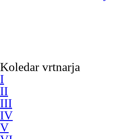
Koledar vrtnarja
I
II
III
IV
V