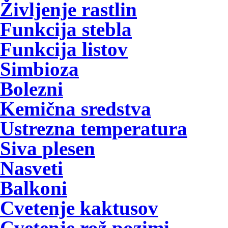
Življenje rastlin
Funkcija stebla
Funkcija listov
Simbioza
Bolezni
Kemična sredstva
Ustrezna temperatura
Siva plesen
Nasveti
Balkoni
Cvetenje kaktusov
Cvetenje rož pozimi