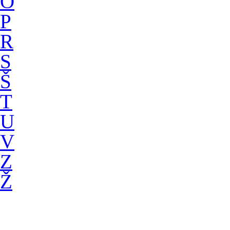
O
P
R
S
Š
T
U
V
Z
Ž