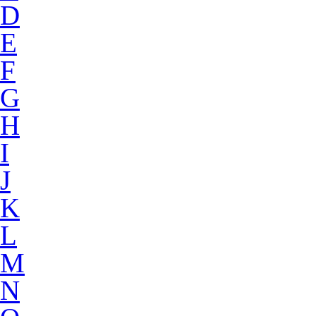
D
E
F
G
H
I
J
K
L
M
N