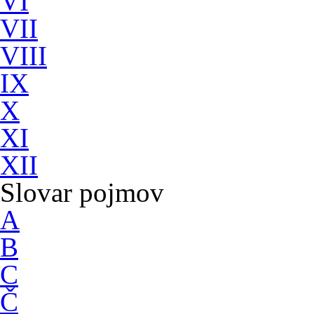
VI
VII
VIII
IX
X
XI
XII
Slovar pojmov
A
B
C
Č