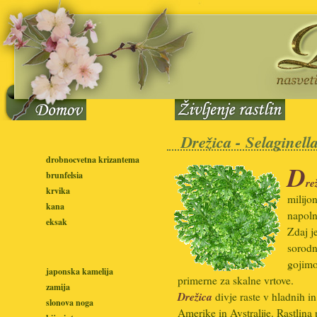
Drežica -
Selaginell
drobnocvetna krizantema
D
brunfelsia
re
krvika
milijon
kana
napoln
eksak
Zdaj j
sorodn
gojimo
japonska kamelija
primerne za skalne vrtove.
zamija
Drežica
divje raste v hladnih i
slonova noga
Amerike in Avstralije. Rastlina