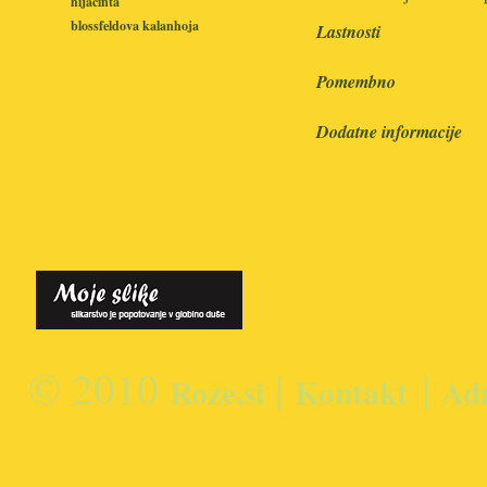
hijacinta
blossfeldova kalanhoja
Lastnosti
Pomembno
Dodatne informacije
© 2010
|
|
Roze.si
Kontakt
Ad