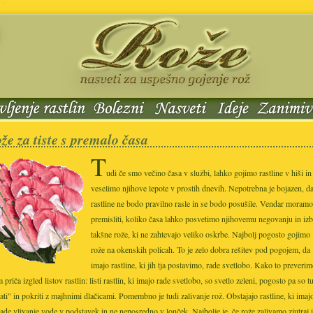
že za tiste s premalo časa
T
udi če smo večino časa v službi, lahko gojimo rastline v hiši in
veselimo njihove lepote v prostih dnevih. Nepotrebna je bojazen, d
rastline ne bodo pravilno rasle in se bodo posušile. Vendar moramo
premisliti, koliko časa lahko posvetimo njihovemu negovanju in izb
takšne rože, ki ne zahtevajo veliko oskrbe. Najbolj pogosto gojimo
rože na okenskih policah. To je zelo dobra rešitev pod pogojem, da
imajo rastline, ki jih tja postavimo, rade svetlobo. Kako to preveri
 priča izgled listov rastlin: listi rastlin, ki imajo rade svetlobo, so svetlo zeleni, pogosto pa so t
ati" in pokriti z majhnimi dlačicami. Pomembno je tudi zalivanje rož. Obstajajo rastline, ki imaj
rade vlivanje vode v podstavek in ne neposredno v lonček. Najbolje je, če rože zalivamo zjutraj 