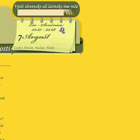
7
Ljubo,Vlasta, Nuška, Nuša
 se
a
rati
mo?
udi
o
in v