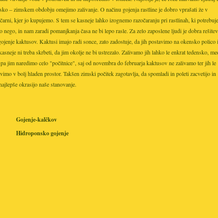
sko – zimskem obdobju omejimo zalivanje. O načinu gojenja rastline je dobro vprašati že v
ičarni, kjer jo kupujemo. S tem se kasneje lahko izognemo razočaranju pri rastlinah, ki potrebuj
o nego, in nam zaradi pomanjkanja časa ne bi lepo rasle. Za zelo zaposlene ljudi je dobra rešitev
gojenje kaktusov. Kaktusi imajo radi sonce, zato zadostuje, da jih postavimo na okensko polico 
asneje ni treba skrbeti, da jim okolje ne bi ustrezalo. Zalivamo jih lahko le enkrat tedensko, me
pa jim naredimo celo "počitnice", saj od novembra do februarja kaktusov ne zalivamo ter jih le
vimo v bolj hladen prostor. Takšen zimski počitek zagotavlja, da spomladi in poleti zacvetijo in
najlepše okrasijo naše stanovanje.
Gojenje-kalčkov
Hidroponsko gojenje