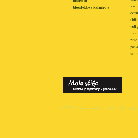
hijacinta
jesen
blossfeldova kalanhoja
cvetl
obiln
tudi 
nam k
zimo 
posta
tako 
© 2010
|
|
|
Roze.si
Kontakt
Admin
Sitemap