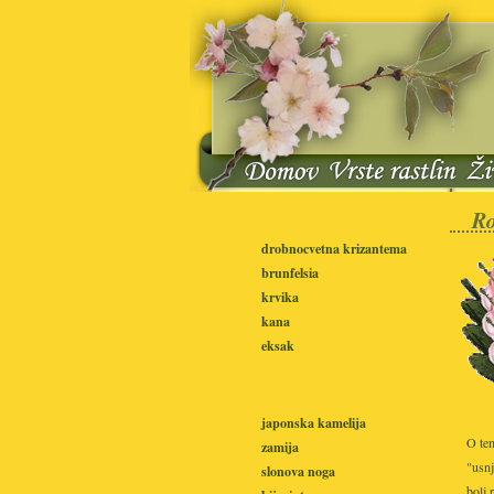
Ro
drobnocvetna krizantema
brunfelsia
krvika
kana
eksak
japonska kamelija
O tem
zamija
"usnj
slonova noga
bolj 