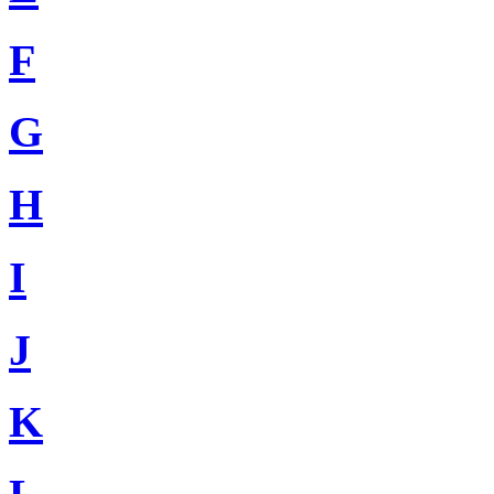
F
G
H
I
J
K