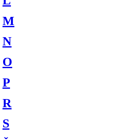
L
M
N
O
P
R
S