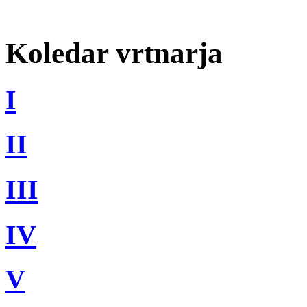
Koledar vrtnarja
I
II
III
IV
V