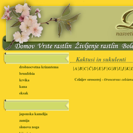
Kaktusi in sukulenti
drobnocvetna krizantema
|
|
|
|
|
|
|
|
|
|
|
|
|
A
B
C
Č
D
E
F
G
H
I
J
K
brunfelsia
Celzijev oreocerej -
Oreocereus celsian
krvika
kana
eksak
japonska kamelija
zamija
slonova noga