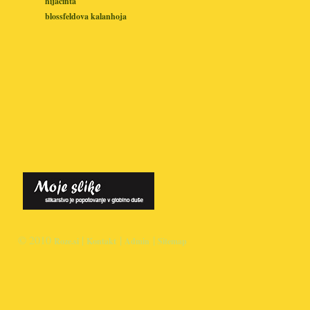
hijacinta
blossfeldova kalanhoja
© 2010
|
|
|
Roze.si
Kontakt
Admin
Sitemap