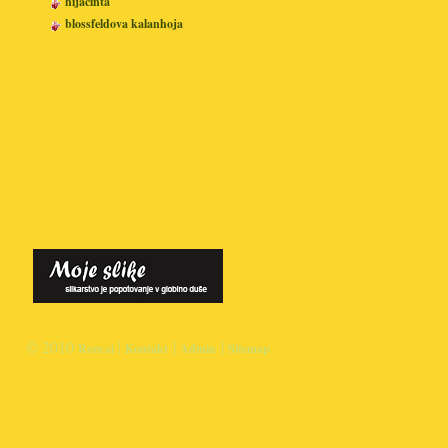
hijacinta
blossfeldova kalanhoja
© 2010
|
|
|
Roze.si
Kontakt
Admin
Sitemap