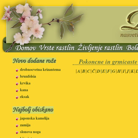
Pokoncne in grmicaste
drobnocvetna krizantema
|
|
|
|
|
|
|
|
|
|
|
|
|
A
B
C
Č
D
E
F
G
H
I
J
K
brunfelsia
krvika
kana
eksak
japonska kamelija
zamija
slonova noga