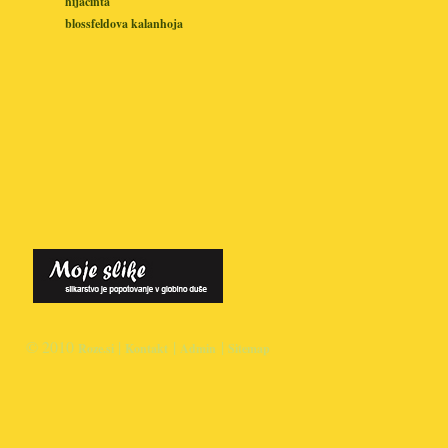
hijacinta
blossfeldova kalanhoja
© 2010
|
|
|
Roze.si
Kontakt
Admin
Sitemap