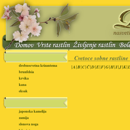
Cvetoce sobne rastline
drobnocvetna krizantema
|
|
|
|
|
|
|
|
|
|
|
|
|
A
B
C
Č
D
E
F
G
H
I
J
K
brunfelsia
krvika
kana
eksak
japonska kamelija
zamija
slonova noga