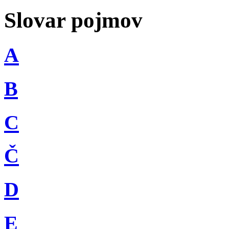
Slovar pojmov
A
B
C
Č
D
E