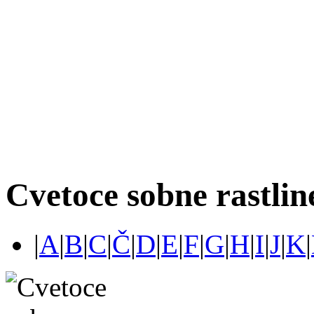
Cvetoce sobne rastlin
|
A
|
B
|
C
|
Č
|
D
|
E
|
F
|
G
|
H
|
I
|
J
|
K
|