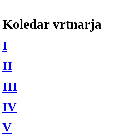
Koledar vrtnarja
I
II
III
IV
V