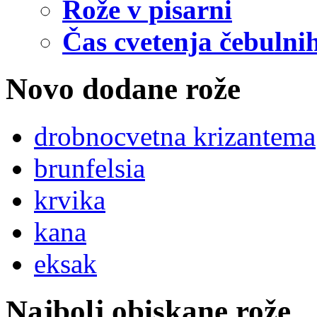
Rože v pisarni
Čas cvetenja čebulnih
Novo dodane rože
drobnocvetna krizantema
brunfelsia
krvika
kana
eksak
Najbolj obiskane rože