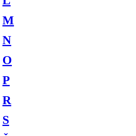
L
M
N
O
P
R
S