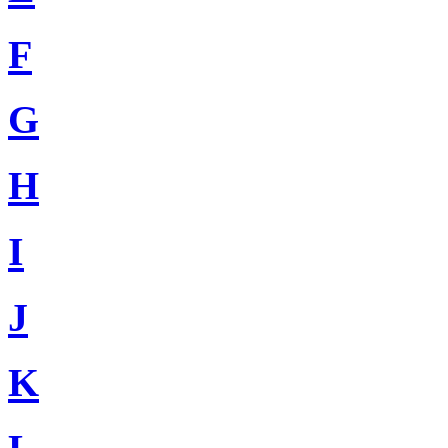
F
G
H
I
J
K