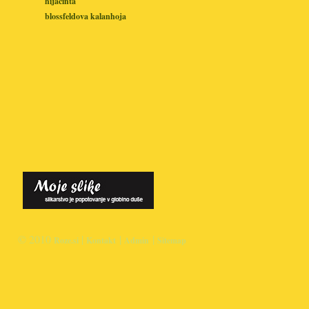
hijacinta
blossfeldova kalanhoja
© 2010
|
|
|
Roze.si
Kontakt
Admin
Sitemap