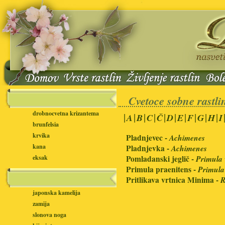
Cvetoce sobne rastli
drobnocvetna krizantema
|
|
|
|
|
|
|
|
|
|
A
B
C
Č
D
E
F
G
H
I
brunfelsia
krvika
Pladnjevec -
Achimenes
kana
Pladnjevka -
Achimenes
eksak
Pomladanski jeglič -
Primula 
Primula praenitens -
Primula
Pritlikava vrtnica Minima -
R
japonska kamelija
zamija
slonova noga