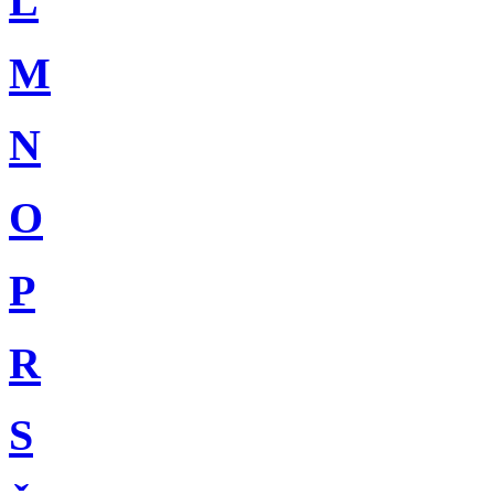
L
M
N
O
P
R
S