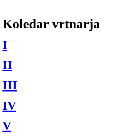
Koledar vrtnarja
I
II
III
IV
V