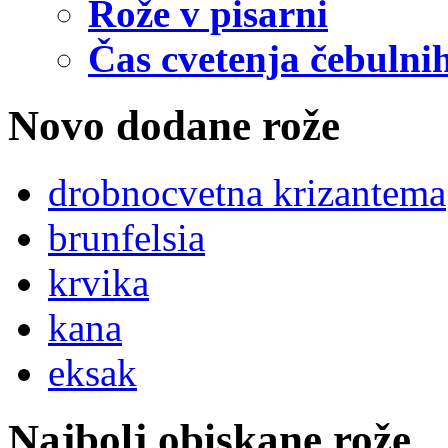
Rože v pisarni
Čas cvetenja čebulnih
Novo dodane rože
drobnocvetna krizantema
brunfelsia
krvika
kana
eksak
Najbolj obiskane rože