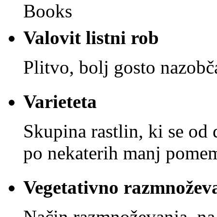
Valovit listni rob
Plitvo, bolj gosto nazobč
Varieteta
Skupina rastlin, ki se od d
po nekaterih manj pomemb
Vegetativno razmnoževan
Način razmnoževanja, na p