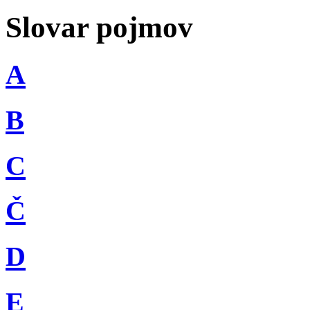
Slovar pojmov
A
B
C
Č
D
E