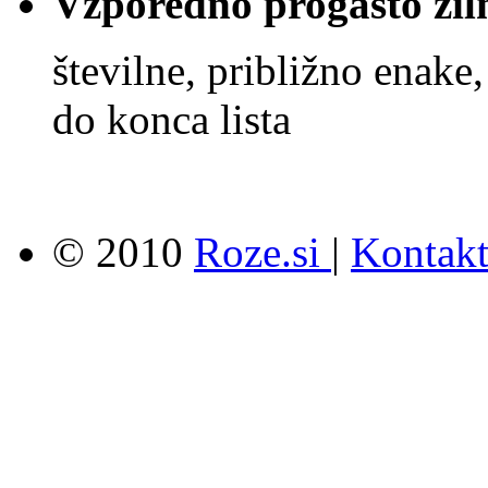
Vzporedno progasto žiln
številne, približno enake,
do konca lista
© 2010
Roze.si
|
Kontak