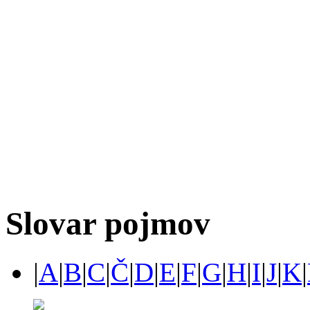
Slovar pojmov
|
A
|
B
|
C
|
Č
|
D
|
E
|
F
|
G
|
H
|
I
|
J
|
K
|