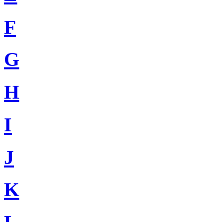
F
G
H
I
J
K