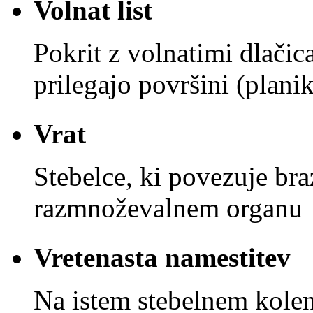
Volnat list
Pokrit z volnatimi dlačic
prilegajo površini (plani
Vrat
Stebelce, ki povezuje br
razmnoževalnem organu
Vretenasta namestitev
Na istem stebelnem kolenc